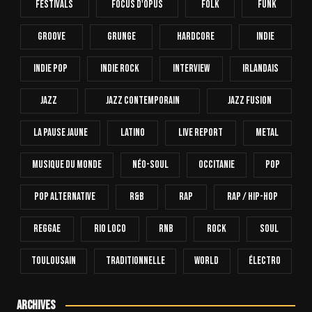
Festivals
Focus D'Opus
Folk
Funk
Groove
Grunge
Hardcore
INDIE
Indie Pop
Indie Rock
Interview
Irlandais
Jazz
Jazz Contemporain
Jazz Fusion
La Pause Jaune
Latino
Live Report
Metal
Musique Du Monde
Néo-Soul
Occitanie
Pop
Pop Alternative
R&B
Rap
Rap / Hip-Hop
Reggae
Rio Loco
RnB
Rock
Soul
Toulousain
Traditionnelle
World
Électro
Archives