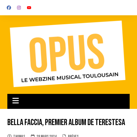
Aller
au
contenu
Bella Faccia, premier album de terestesa
Thomas
28 mars 2024
Brèves