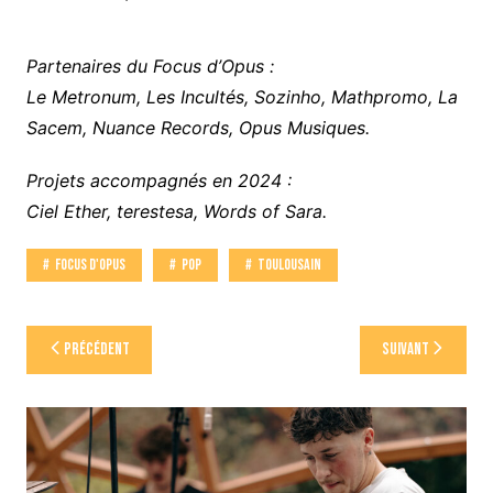
Partenaires du Focus d’Opus :
Le Metronum, Les Incultés, Sozinho, Mathpromo, La
Sacem, Nuance Records, Opus Musiques.
Projets accompagnés en 2024 :
Ciel Ether, terestesa, Words of Sara.
Focus D'Opus
Pop
Toulousain
Navigation
Précédent
Suivant
de
l’article