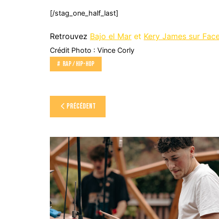
[/stag_one_half_last]
Retrouvez
Bajo el Mar
et
Kery James sur Fac
Crédit Photo : Vince Corly
Rap / Hip-Hop
Navigation
Précédent
de
l’article