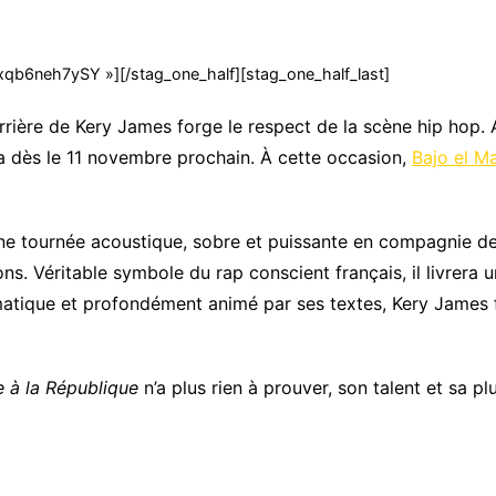
/xqb6neh7ySY »][/stag_one_half][stag_one_half_last]
arrière de Kery James forge le respect de la scène hip hop. 
ra dès le 11 novembre prochain. À cette occasion,
Bajo el M
une tournée acoustique, sobre et puissante en compagnie d
ns. Véritable symbole du rap conscient français, il livrera u
ismatique et profondément animé par ses textes, Kery James 
e à la République
n’a plus rien à prouver, son talent et sa 