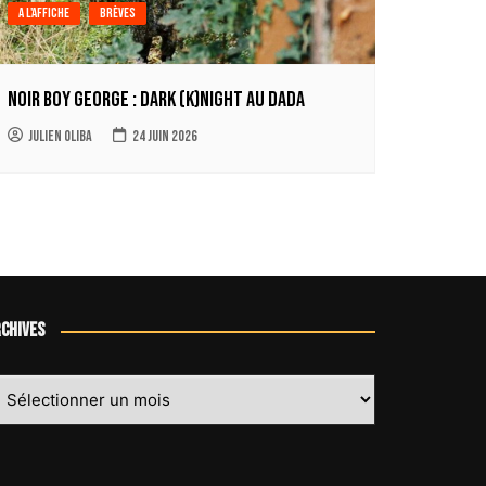
A l'affiche
Brèves
Noir Boy George : Dark (k)Night au Dada
Julien Oliba
24 juin 2026
chives
chives