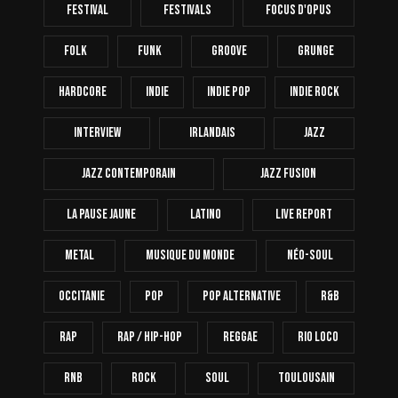
FESTIVAL
Festivals
Focus D'Opus
Folk
Funk
Groove
Grunge
Hardcore
INDIE
Indie Pop
Indie Rock
Interview
Irlandais
Jazz
Jazz Contemporain
Jazz Fusion
La Pause Jaune
Latino
Live Report
Metal
Musique Du Monde
Néo-Soul
Occitanie
Pop
Pop Alternative
R&B
Rap
Rap / Hip-Hop
Reggae
Rio Loco
RnB
Rock
Soul
Toulousain