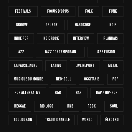
Festivals
Focus D'Opus
Folk
Funk
Groove
Grunge
Hardcore
INDIE
Indie Pop
Indie Rock
Interview
Irlandais
Jazz
Jazz Contemporain
Jazz Fusion
La Pause Jaune
Latino
Live Report
Metal
Musique Du Monde
Néo-Soul
Occitanie
Pop
Pop Alternative
R&B
Rap
Rap / Hip-Hop
Reggae
Rio Loco
RnB
Rock
Soul
Toulousain
Traditionnelle
World
Électro