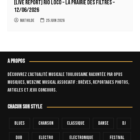
[LIVE REPORT] Rio Loco – La Prairie des Filtres –
12/06/2026
Mathilde
25 juin 2026
A propos
Découvrez l’actualité musicale toulousaine racontée par OPUS
Musiques, webzine musical associatif : brèves, reportages photos,
articles et jeux concours.
Chacun son style
Blues
Chanson
Classique
Danse
Dj
Dub
Electro
Electronique
FESTIVAL