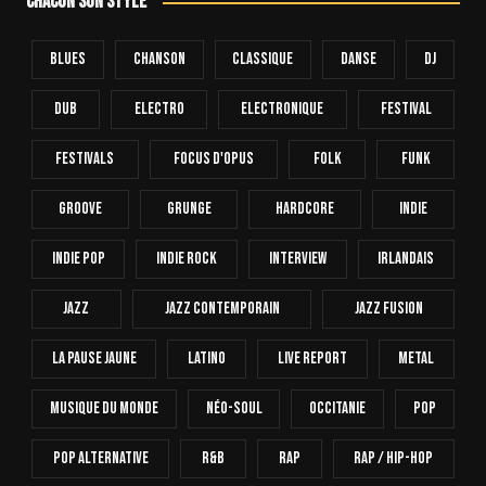
Chacun son style
Blues
Chanson
Classique
Danse
Dj
Dub
Electro
Electronique
FESTIVAL
Festivals
Focus D'Opus
Folk
Funk
Groove
Grunge
Hardcore
INDIE
Indie Pop
Indie Rock
Interview
Irlandais
Jazz
Jazz Contemporain
Jazz Fusion
La Pause Jaune
Latino
Live Report
Metal
Musique Du Monde
Néo-Soul
Occitanie
Pop
Pop Alternative
R&B
Rap
Rap / Hip-Hop