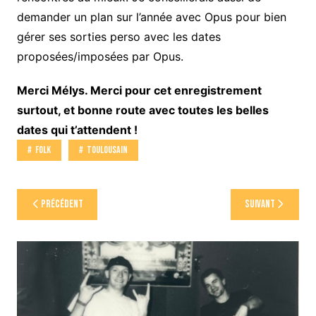
demander un plan sur l’année avec Opus pour bien
gérer ses sorties perso avec les dates
proposées/imposées par Opus.
Merci Mélys. Merci pour cet enregistrement
surtout, et bonne route avec toutes les belles
dates qui t’attendent !
Folk
Toulousain
Navigation
Précédent
Suivant
de
l’article