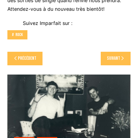
des sorties de single quand l’envie nous prendra.
Attendez-vous à du nouveau très bientôt!
Suivez Imparfait sur :
Rock
Navigation
Précédent
Suivant
de
l’article