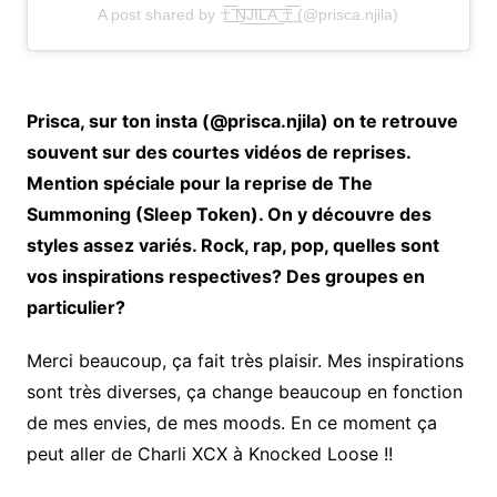
A post shared by ☥͟͞ ͟͞N͟͞J͟͞I͟͞L͟͞A͟͞ ͟͞☥͟͞ (@prisca.njila)
Prisca, sur ton insta (@prisca.njila) on te retrouve
souvent sur des courtes vidéos de reprises.
Mention spéciale pour la reprise de The
Summoning (Sleep Token). On y découvre des
styles assez variés. Rock, rap, pop, quelles sont
vos inspirations respectives? Des groupes en
particulier?
Merci beaucoup, ça fait très plaisir. Mes inspirations
sont très diverses, ça change beaucoup en fonction
de mes envies, de mes moods. En ce moment ça
peut aller de Charli XCX à Knocked Loose !!