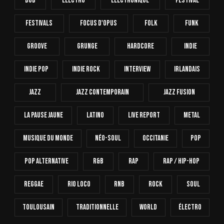
Dub
Electro
Electronique
FESTIVAL
Festivals
Focus D'Opus
Folk
Funk
Groove
Grunge
Hardcore
INDIE
Indie Pop
Indie Rock
Interview
Irlandais
Jazz
Jazz Contemporain
Jazz Fusion
La Pause Jaune
Latino
Live Report
Metal
Musique Du Monde
Néo-Soul
Occitanie
Pop
Pop Alternative
R&B
Rap
Rap / Hip-Hop
Reggae
Rio Loco
RnB
Rock
Soul
Toulousain
Traditionnelle
World
Électro